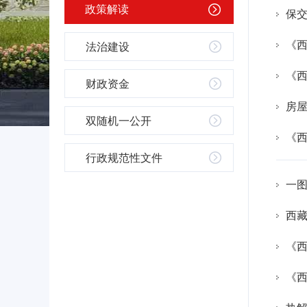
政策解读
保交
《
法治建设
《西
财政资金
房
双随机一公开
《
行政规范性文件
一图
西
《
《