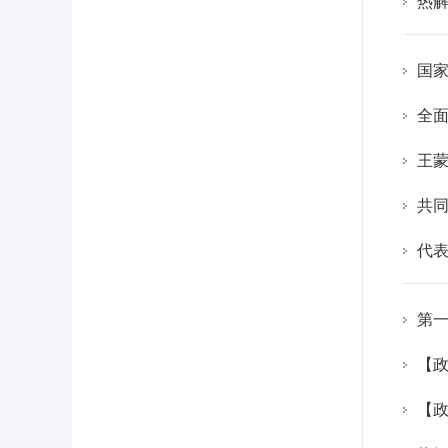
热解
国
全面
王
代表
第一
【
【