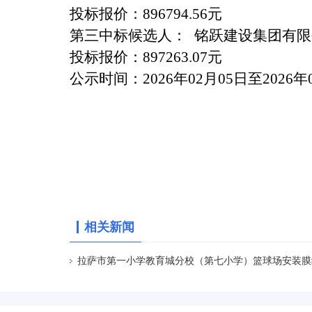
投标报价：
896794.56
元
第
三
中标候选人：
铭跃建设集团有限
投标报价：
897263.07
元
公示时间：
202
6
年
02
月
05
日至
202
6
年
相关新闻
拉萨市第一小学教育城分校（第七小学）篮球场安装膜