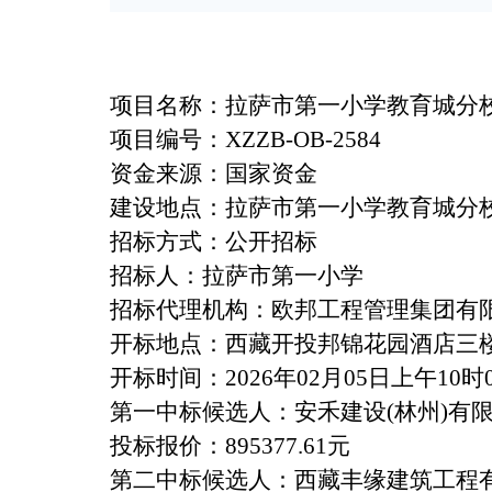
项目名称：
拉萨市第一小学教育城分
项目编号：
XZZB-OB-25
84
资金来源：
国家
资金
建设地点：
拉萨市第一小学教育城分
招标方式：公开招标
招标人：
拉萨市第一小学
招标代理机构：欧邦工程管理集团有
开标地点：西藏开投邦锦花园酒店三
开标时间：
202
6
年
02
月
05
日上午
10时
第一中标候选人：安禾建设
(林州)有
投标报价：
895377.61元
第
二
中标候选人：西藏丰缘建筑工程