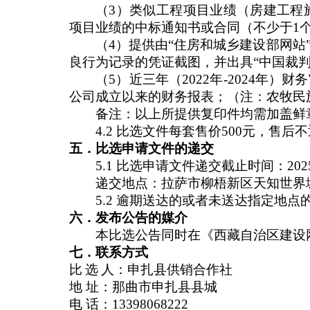
（3）类似工程项目业绩（房建工程施
项目业绩的中标通知书或合同（不少于1
（4）
提供由“住房和城乡建设部网站
良行为记录的凭证截图，并出具“中国裁
（5）近三年（2022年-2024年
公司成立以来的财务报表；（注：农牧民
备注：以上所提供复印件均需加盖鲜
4.2 比选文件每套售价500元，售后
五．比选申请文件的递交
5.1 比选申请文件递交截止时间：202
递交地点：拉萨市柳梧新区天知世界城
5.2 逾期送达的或者未送达指定地
六．发布公告的媒介
本比选公告同时在《西藏自治区建设
七．联系方式
比选
人：申扎县供销合作社
地 址：那曲市申扎县县城
电 话：13398068222