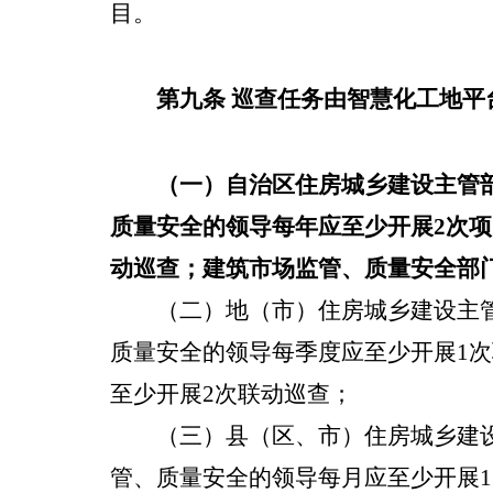
目
。
第九条
巡查任务由
智慧化工地平
（一）
自治区住房城乡建设主管
质量安全的领导每年应至少开展
2
次项
动巡查
；建筑市场监管、质量安全部
（二）
地（市）住房城乡建设主
质量安全的领导每季度应至少开展
1
次
至少开展
2
次
联动巡查；
（三）
县（区、市）住房城乡建
管、质量安全的领导每月应至少开展
1