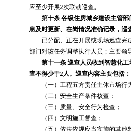
应至少开展
2
次
联动巡查。
第十条
各级住房城乡建设主管部
息及时更新、在岗情况准确记录，巡
已分配、正在开展或现场巡查完
部门对该任务调整执行人员；主要领
第十一条
巡查人员收到
智慧化工
查
不得少于
2
人。巡查内容主要包括
：
（一）
工程五方责任
主体市场行
（二）安全生产条件核查
；
（三）质量、安全行为检查
；
（
四
）文明施工督查
；
（
五
）依法依规应当实施的其他