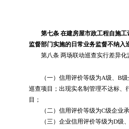
第七条
在建房屋市政工程自
施工
监督部门
实施的日常业务监督不纳入
第八条
两场联动巡查实行差异化
（一）信用评价等级为
A
级、
B
级
巡查
项目；
出现实名制管理不达标、
目；
（二）信用评价等级为
C
级企业
（三）企业信用评价等级为
D
级