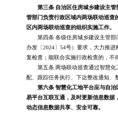
第三条
自治区住房城乡建设主管
管部门负责
行政区域
内
两场联动巡查
区内两场联动巡查的
组织实施
工作。
第四条
各级住房城乡建设主管部
办发〔
2024
〕
54
号）要求，大力推进
复检查；能联合实施行政检查的，不
第五条
两场联动巡查通过
智慧化
配
、跟踪任务执行、下达整改通知、
第六条
智慧化工地平台
应与
自治
易平台互联互通，
及时更新信息数据
动态信息数据
共享
、安全可靠
。