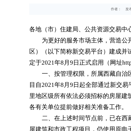
作者：
发布
各地（市）住建局、公共资源交易中
为更好的服务市场主体，营造公
区）（以下简称新交易平台）建成并
定于
2021
年
8
月
9
日正式启用（网址
htt
一、按管理权限，所属西藏自治
目自
2021
年
8
月
9
日起全部通过新交易
里地区级所有依法必须招标的房屋建
各有关单位提前做好相关准备工作。
二、在上述时间节点前，已在西
屋建筑和市政工程项目，仍使用原电