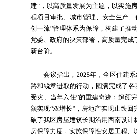
建”，
以高质量发展为主题
，
以
实施
程项目审批、
城市管理、安全生产、
创一流”管理体系
为保障
，构建了推动
党委、政府的决策部署，高质量完成
新台阶。
会议指出，
2025
年，全区住建系
路和
锐意进取
的行动
，
圆满完
成了各
受灾、当年入住”的重建奇迹；超额
额实现“双增长”，房地产实现止跌回
破了我区房屋建筑长
期沿用西南设计
房保障力度，实施保障性安居工程、