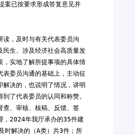
提案已按要求
形成答复意见并
研读，及时与有关代表委员沟
及民生、涉及经济社会高质量发
策，实地了解所提事项的具体情
代表委员沟通的基础上，
主动征
即解决的，也说明了情况，讲明
得到了代表委员的认同和称赞。
督查、审核、核稿、反馈、签
理，
202
4
年我厅承办的
35
件建
及时解决的（
A
类）共
3
件；所