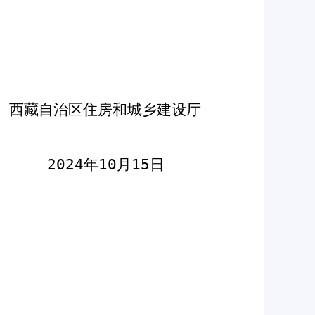
西藏自治区住房和城乡建设厅
202
4
年
10
月
15
日