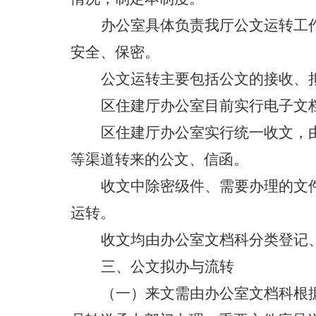
办公室具体负责我厅公文运转工
安全、保密。
公文运转主要包括公文的接收、
区住建厅办公室目前实行电子文
区住建厅办公室实行统一收文，
等渠道转来的公文、信函。
收文中除密级件、需要办理的文
运转。
收文
均由办公室
文档科分类
登记
三、
公文
拟办
与
流
转
（
一
）来文
需由办公室
文档科
根