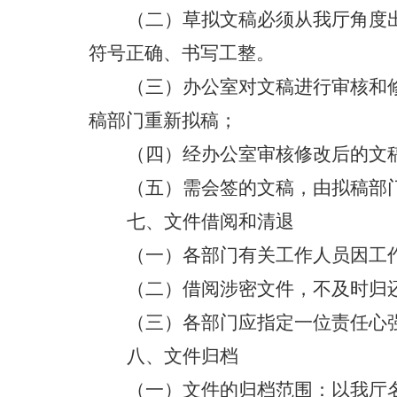
（
二
）
草拟文稿必须从
我厅
角度
符号正确、书写工整。
（
三
）
办公室对文稿进行审
核
和
稿部门重新拟稿；
（
四
）
经办公室审
核
修改后的文
（
五
）
需会签的文稿，由
拟稿部
七、
文件借阅和清退
（
一
）
各部门有关工作人员因工
（
二
）
借阅涉密文件，不及时归
（
三
）
各部门应指定一位责任心
八
、文件归档
（
一
）
文件的归档范围：以
我厅