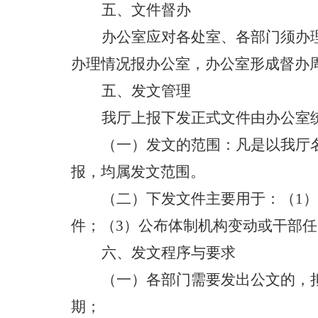
五、文件督办
办公室
应对各处室、各部门须办
办理情况报办公室，办公室形成督办
五、
发文管理
我厅
上报下发正式文件由办公室
（
一
）
发文的范围：凡是以
我厅
报，均属发文范围。
（
二
）
下发文件主要用于：（
1
件；（
3）公布体制机构变动或干部任
六、
发文程序与要求
（
一
）
各部门需要发
出公
文
的
，
期；