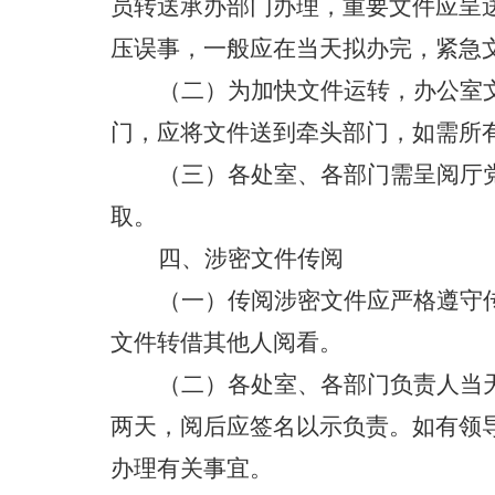
员
转送
承办部门
办理
，重要文件应呈
压误事，一般应在当天
拟办
完，紧急
（二）
为
加快
文件运转，办公室
门，应
将文件送到牵头部门，如需所
（三）各处室、各部门需呈阅厅
取。
四、涉密
文件传阅
（
一
）
传阅
涉密
文件应严格遵守
文件转借其他人阅看。
（
二
）各处室、各部门负责人
当
两天，阅后应签名以示负责。如有领
办理有关事宜。