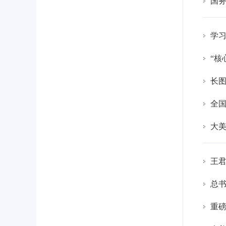
国务
学
“核
长
全
大美
王
总书
重磅