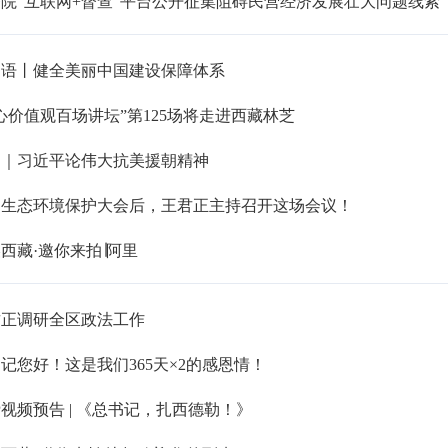
院“互联网+督查”平台公开征集阻碍民营经济发展壮大问题线索
习语丨健全美丽中国建设保障体系
心价值观百场讲坛”第125场将走进西藏林芝
图｜习近平论伟大抗美援朝精神
国生态环境保护大会后，王君正主持召开这场会议！
西藏·邀你来拍∣阿里
君正调研全区政法工作
记您好！这是我们365天×2的感恩情！
视频预告 | 《总书记，扎西德勒！》