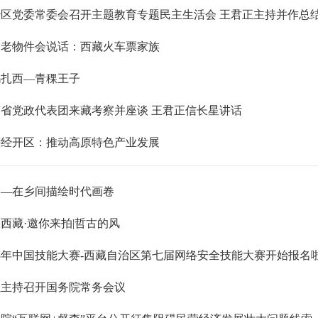
区党委常委会召开主题教育专题民主生活会 王君正主持并作总结
路老物件会说话：西藏火车票家族
玛扎西—青稞王子
省党政代表团来藏考察并座谈 王君正信长星讲话
萨经开区：推动高原特色产业发展
桑—在乡间描绘时代画卷
西藏·邀你来拍|哲古的风
23年中国技能大赛-西藏自治区第七届网络安全技能大赛开始报名
强主持召开国务院常务会议