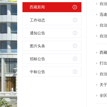
自
西藏新闻
迅速
工作动态
自治
通知公告
自
图片头条
西
招标公告
打
中标公告
自
关
全