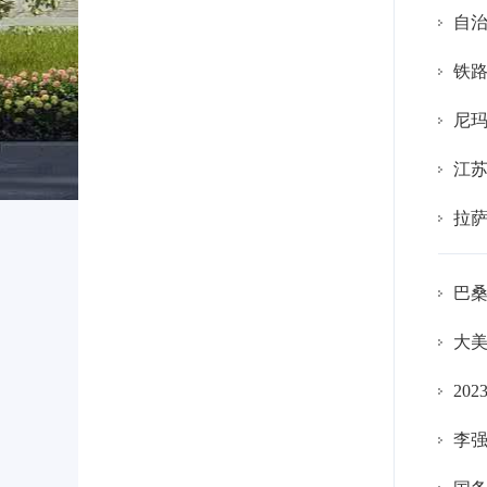
自治
铁
尼
江苏
拉
巴
大美
20
李